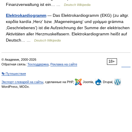
Finanzverwaltung ist ein… …
Deutsch Wikipedia
Elektrokardiogramm
— Das Elektrokardiogramm (EKG) (zu altgr.
καρδία kardía ‚Herz‘ bzw. ‚Mageneingang‘ und γράμμα grámma
‚Geschriebenes‘) ist die Aufzeichnung der Summe der elektrischen
Aktivitäten aller Herzmuskelfasern. Elektrokardiogramm heißt auf
Deutsch… …
Deutsch Wikipedia
© Академик, 2000-2026
18+
Обратная связь:
Техподдержка
,
Реклама на сайте
👣 Путешествия
Экспорт словарей на сайты
, сделанные на PHP,
Joomla,
Drupal,
WordPress, MODx.