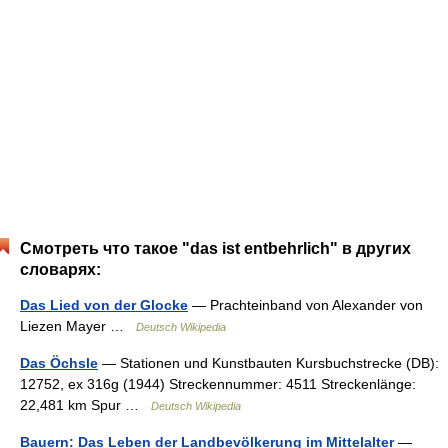
Смотреть что такое "das ist entbehrlich" в других
словарях:
Das Lied von der Glocke
— Prachteinband von Alexander von
Liezen Mayer …
Deutsch Wikipedia
Das Öchsle
— Stationen und Kunstbauten Kursbuchstrecke (DB):
12752, ex 316g (1944) Streckennummer: 4511 Streckenlänge:
22,481 km Spur …
Deutsch Wikipedia
Bauern: Das Leben der Landbevölkerung im Mittelalter
—