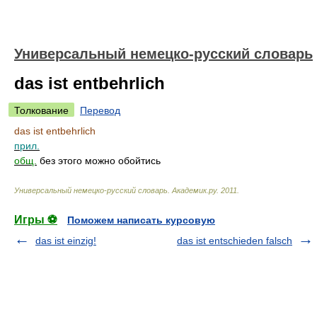
Универсальный немецко-русский словарь
das ist entbehrlich
Толкование
Перевод
das ist entbehrlich
прил.
общ.
без этого можно обойтись
Универсальный немецко-русский словарь
.
Академик.ру
.
2011
.
Игры ⚽
Поможем написать курсовую
das ist einzig!
das ist entschieden falsch